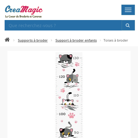
Togg
navi
Supports à broder
Support à broder enfants
Toises à broder