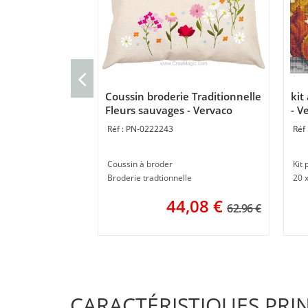
Coussin broderie Traditionnelle
kit
Fleurs sauvages - Vervaco
- V
PN-0222243
Coussin à broder
Kit 
Broderie tradtionnelle
20 
44,08
€
62.96 €
CARACTÉRISTIQUES PRI