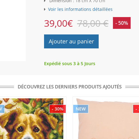
Dimension :
18 cm X 70 cm
Voir les informations détaillées
39,00
€
78,00 €
- 50%
Ajouter au panier
Expédié sous 3 à 5 Jours
DÉCOUVREZ LES DERNIERS PRODUITS AJOUTÉS
W
- 30%
NEW
-