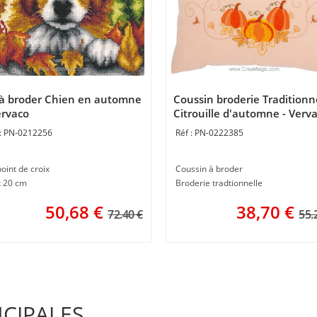
 à broder Chien en automne
Coussin broderie Traditionn
ervaco
Citrouille d'automne - Verv
PN-0212256
PN-0222385
point de croix
Coussin à broder
x 20 cm
Broderie tradtionnelle
50,68
€
38,70
€
72.40 €
55.
NCIPALES