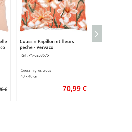
Coussin Papillo
jaunes - Verva
elle
Coussin Papillon et fleurs
PN-0204618
aco
pêche - Vervaco
PN-0203675
Coussin gros trous
40 x 40 cm
Coussin gros trous
4
40 x 40 cm
70,99
€
28 €