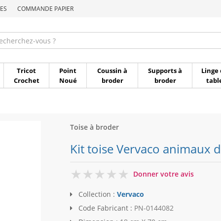
ES
COMMANDE PAPIER
Commande par référen
Tricot
Point
Coussin à
Supports à
Linge 
Crochet
Noué
broder
broder
tabl
Toise à broder
Kit toise Vervaco animaux d
0
Donner votre avis
Collection :
Vervaco
Code Fabricant :
PN-0144082