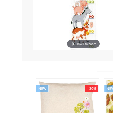
Hover to zoom
NEW
- 30%
NE