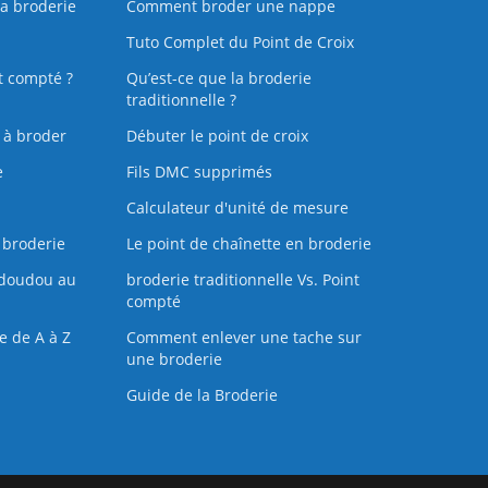
la broderie
Comment broder une nappe
Tuto Complet du Point de Croix
t compté ?
Qu’est-ce que la broderie
traditionnelle ?
s à broder
Débuter le point de croix
e
Fils DMC supprimés
Calculateur d'unité de mesure
 broderie
Le point de chaînette en broderie
doudou au
broderie traditionnelle Vs. Point
compté
e de A à Z
Comment enlever une tache sur
une broderie
Guide de la Broderie