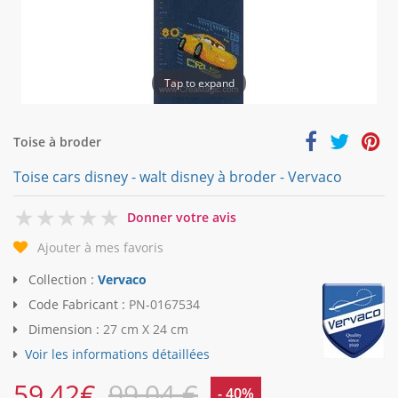
Tap to expand
Toise à broder
Toise cars disney - walt disney à broder - Vervaco
0
Donner votre avis
Ajouter à mes favoris
Collection :
Vervaco
Code Fabricant :
PN-0167534
Dimension :
27 cm X 24 cm
Voir les informations détaillées
59,42
€
99,04 €
- 40%