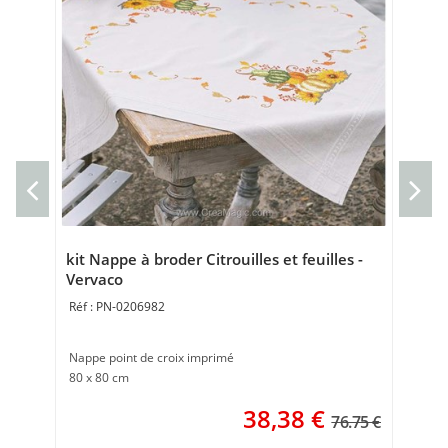
Sac
- V
Sac
poi
kit Nappe à broder Citrouilles et feuilles -
Vervaco
PN-0206982
Nappe point de croix imprimé
80 x 80 cm
38,38
€
76.75 €