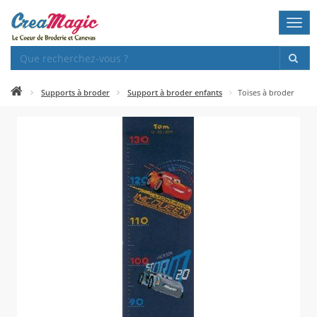
Togg
navi
Supports à broder
Support à broder enfants
Toises à broder