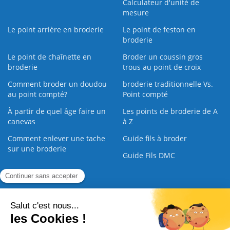
Calculateur d'unité de
mesure
Le point arrière en broderie
Le point de feston en
broderie
Le point de chaînette en
Broder un coussin gros
broderie
trous au point de croix
Comment broder un doudou
broderie traditionnelle Vs.
au point compté?
Point compté
À partir de quel âge faire un
Les points de broderie de A
canevas
à Z
Comment enlever une tache
Guide fils à broder
sur une broderie
Guide Fils DMC
Guide de la Broderie
Commande Papier
|
Qui sommes nous
|
Nous contacter
|