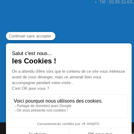
Tél : 02.85.52.63
Commande Papier
|
Qui sommes nous
|
Nous contacte