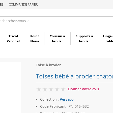
ES
COMMANDE PAPIER
Commande par référen
Tricot
Point
Coussin à
Supports à
Linge 
Crochet
Noué
broder
broder
tabl
Toise à broder
Toises bébé à broder chato
0
Donner votre avis
Collection :
Vervaco
Code Fabricant :
PN-0154532