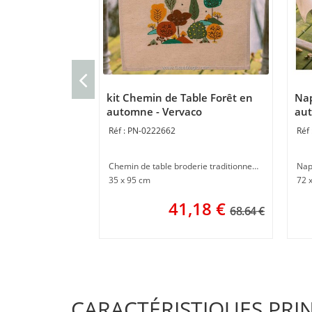
kit Chemin de Table Forêt en
Nap
automne - Vervaco
aut
PN-0222662
Chemin de table broderie traditionnelle
Nap
35 x 95 cm
72 
41,18
€
68.64 €
CARACTÉRISTIQUES PRI