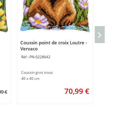
Set De Table Pou
de 2 - Vervaco
Coussin point de croix Loutre -
PN-0215598
Vervaco
PN-0228642
Sets de table point
35 x 45 cm
Coussin gros trous
4
40 x 40 cm
70,99
€
99 €