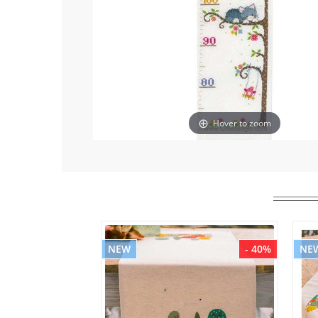
Hover to zoom
NEW
- 40%
NE