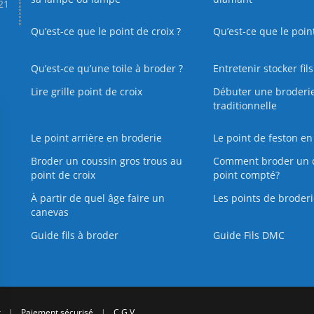
.21
Qu’est-ce que le point de croix ?
Qu’est-ce que le poin
Qu’est‑ce qu’une toile à broder ?
Entretenir stocker fil
Lire grille point de croix
Débuter une broderi
traditionnelle
Le point arrière en broderie
Le point de feston en
Broder un coussin gros trous au
Comment broder un 
point de croix
point compté?
À partir de quel âge faire un
Les points de broderi
canevas
Guide fils à broder
Guide Fils DMC
r
|
Paiement sécurisé
|
C.G.V