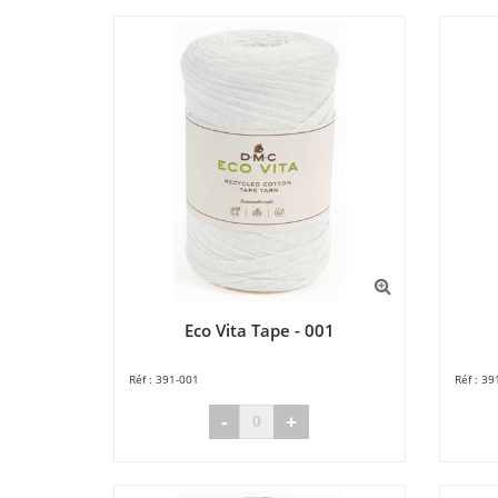
Eco Vita Tape - 001
391-001
39
-
+