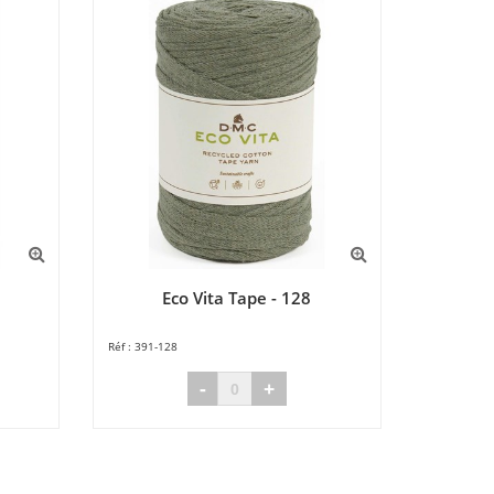
Eco Vita Tape - 128
391-128
-
+