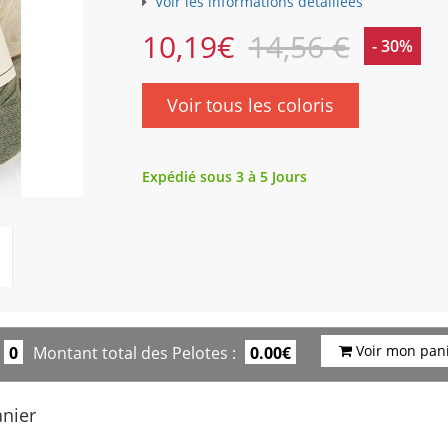
Voir les informations détaillées
10,19
€
14,56 €
- 30%
Voir tous les coloris
Expédié sous 3 à 5 Jours
Voir mon pan
0
Montant total des Pelotes :
0.00€
anier