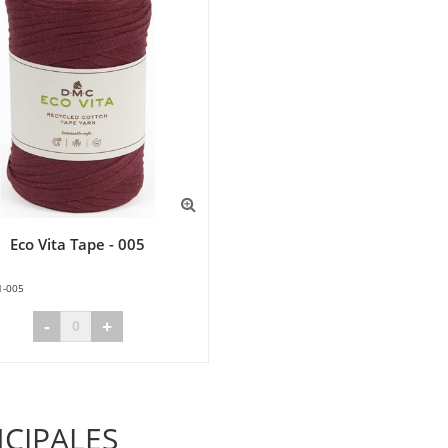
Eco Vita Tape - 005
1-005
-
+
NCIPALES