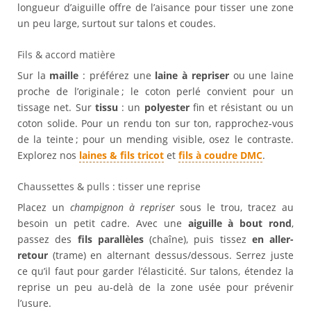
longueur d’aiguille offre de l’aisance pour tisser une zone
un peu large, surtout sur talons et coudes.
Fils & accord matière
Sur la
maille
: préférez une
laine à repriser
ou une laine
proche de l’originale ; le coton perlé convient pour un
tissage net. Sur
tissu
: un
polyester
fin et résistant ou un
coton solide. Pour un rendu ton sur ton, rapprochez-vous
de la teinte ; pour un mending visible, osez le contraste.
Explorez nos
laines & fils tricot
et
fils à coudre DMC
.
Chaussettes & pulls : tisser une reprise
Placez un
champignon à repriser
sous le trou, tracez au
besoin un petit cadre. Avec une
aiguille à bout rond
,
passez des
fils parallèles
(chaîne), puis tissez
en aller-
retour
(trame) en alternant dessus/dessous. Serrez juste
ce qu’il faut pour garder l’élasticité. Sur talons, étendez la
reprise un peu au-delà de la zone usée pour prévenir
l’usure.