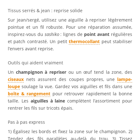
Tissus serrés & jean : reprise solide
Sur jean/sergé, utilisez une aiguille à repriser légèrement
pointue et un fil robuste. Pour une réparation assumée,
inspirez-vous du
sashiko
: lignes de
point avant
régulières
et patch contrasté. Un petit
thermocollant
peut stabiliser
l’envers avant reprise.
Outils qui aident vraiment
Un
champignon à repriser
ou un œuf tend la zone, des
ciseaux
nets assurent des coupes propres, une
lampe-
loupe
soulage la vue. Gardez vos aiguilles et fils dans une
boîte & rangement
pour retrouver rapidement la bonne
taille. Les
aiguilles à laine
complètent l’assortiment pour
rentrer les fils sur tricots épais.
Pas à pas express
1) Égalisez les bords et fixez la zone sur le champignon. 2)
Tendez des fils parallèles au-delà du trou. 3) Tissez