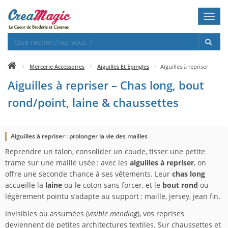
Toggl
navig
Mercerie Accessoires
Aiguilles Et Epingles
Aiguilles à repriser
Aiguilles à repriser – Chas long, bout
rond/point, laine & chaussettes
Aiguilles à repriser : prolonger la vie des mailles
Reprendre un talon, consolider un coude, tisser une petite
trame sur une maille usée : avec les
aiguilles à repriser
, on
offre une seconde chance à ses vêtements. Leur
chas long
accueille la
laine
ou le coton sans forcer, et le
bout rond
ou
légèrement pointu s’adapte au support : maille, jersey, jean fin.
Invisibles ou assumées (
visible mending
), vos reprises
deviennent de petites architectures textiles. Sur chaussettes et