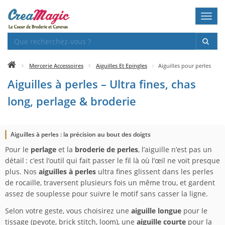
Toggl
navig
Mercerie Accessoires
Aiguilles Et Epingles
Aiguilles pour perles
Aiguilles à perles – Ultra fines, chas
long, perlage & broderie
Aiguilles à perles : la précision au bout des doigts
Pour le
perlage
et la
broderie de perles
, l’aiguille n’est pas un
détail : c’est l’outil qui fait passer le fil là où l’œil ne voit presque
plus. Nos
aiguilles à perles
ultra fines glissent dans les perles
de rocaille, traversent plusieurs fois un même trou, et gardent
assez de souplesse pour suivre le motif sans casser la ligne.
Selon votre geste, vous choisirez une
aiguille longue
pour le
tissage (peyote, brick stitch, loom), une
aiguille courte
pour la