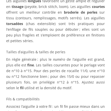
Les aiguilles
longues
favorisent un geste ample et régulier
en
tissage
(peyote, brick stitch, loom). Les aiguilles
courtes
offrent un meilleur contrôle en
broderie de perles
sur
tissu (contours, remplissages, motifs serrés). Les aiguilles
torsadées
(chas extensible) sont très pratiques pour
l’enfilage de fils souples ou pour débuter ; elles sont un
peu plus fragiles et s’emploient de préférence en finitions
et petites séries.
Tailles d’aiguilles & tailles de perles
En règle générale : plus le
numéro
de l’aiguille est grand,
plus elle est
fine
. Les tailles courantes pour le perlage vont
de n°10 à n°15. Pour des perles de rocaille 11/0, une n°10
ou n°12 fonctionne bien ; pour des 15/0 ou pour repasser
plusieurs fois, on privilégie n°12 à n°15. Ajustez aussi
selon le
fil
utilisé et la densité du motif.
Fils & compatibilités
Associez l’aiguille à votre fil : un fil fin passe mieux dans un