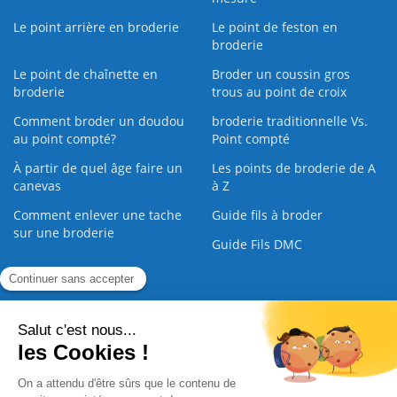
Le point arrière en broderie
Le point de feston en
broderie
Le point de chaînette en
Broder un coussin gros
broderie
trous au point de croix
Comment broder un doudou
broderie traditionnelle Vs.
au point compté?
Point compté
À partir de quel âge faire un
Les points de broderie de A
canevas
à Z
Comment enlever une tache
Guide fils à broder
sur une broderie
Guide Fils DMC
Guide de la Broderie
Commande Papier
|
Qui sommes nous
|
Nous contacter
|