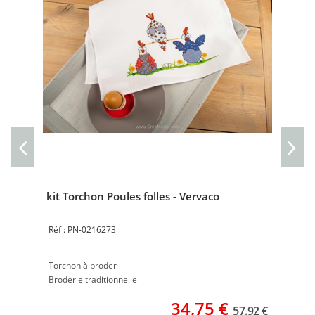
Cou
Cou
40 
kit Torchon Poules folles - Vervaco
PN-0216273
Torchon à broder
Broderie traditionnelle
34,75
€
57.92 €