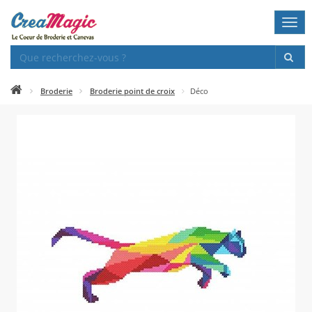
Togg
navi
Broderie
Broderie point de croix
Déco