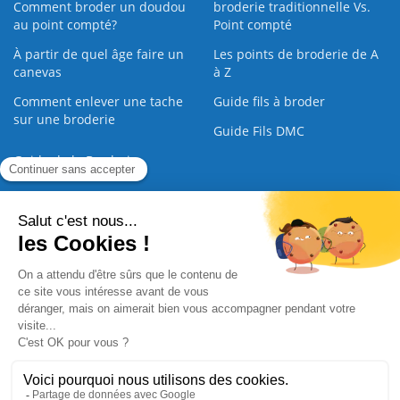
Comment broder un doudou
broderie traditionnelle Vs.
au point compté?
Point compté
À partir de quel âge faire un
Les points de broderie de A
canevas
à Z
Comment enlever une tache
Guide fils à broder
sur une broderie
Guide Fils DMC
Guide de la Broderie
Commande Papier
|
Qui sommes nous
|
Nous contacter
|
Paiement sécurisé
|
C.G.V
2008 - 2026 © CreaMagic. ALL Rights Reserved.