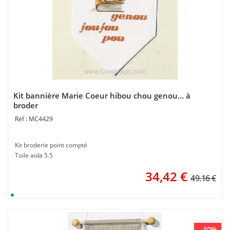
Kit bannière Marie Coeur hibou chou genou… à
broder
MC4429
Kit broderie point compté
Toile aida 5.5
34,42
€
49.16 €
- 40%