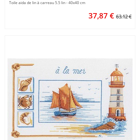
Toile aida de lin à carreau 5.5 lin - 40x40 cm
37,87
€
63.12 €