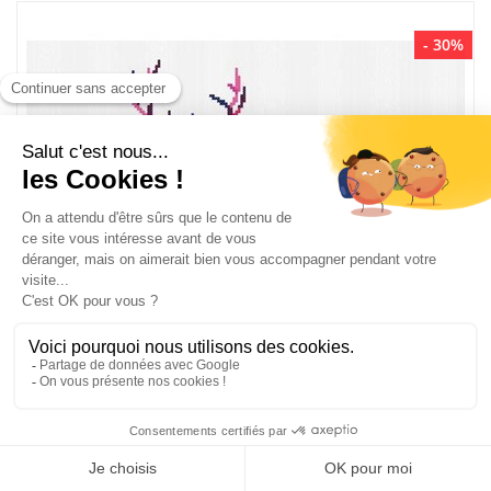
- 30%
Kit broderie point de croix Marie Coeur – Cerf coloré