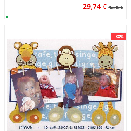
29,74
€
42.48 €
- 30%