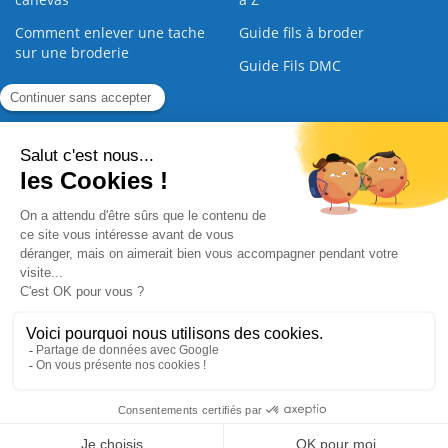
Comment enlever une tache
Guide fils à broder
sur une broderie
Guide Fils DMC
Guide de la Broderie
Commande Papier
|
Qui sommes nous
|
Nous contacter
|
Paiement sécurisé
|
C.G.V
2008 - 2026 © CreaMagic. ALL Rights Reserved.