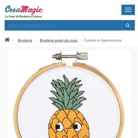
Togg
navi
Broderie
Broderie point de croix
Cuisine et Gastronomie