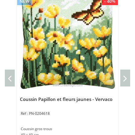
NEW
- 40%
NE
Kit
Kit 
20 
Coussin Papillon et fleurs jaunes - Vervaco
PN-0204618
Coussin gros trous
40 x 40 cm