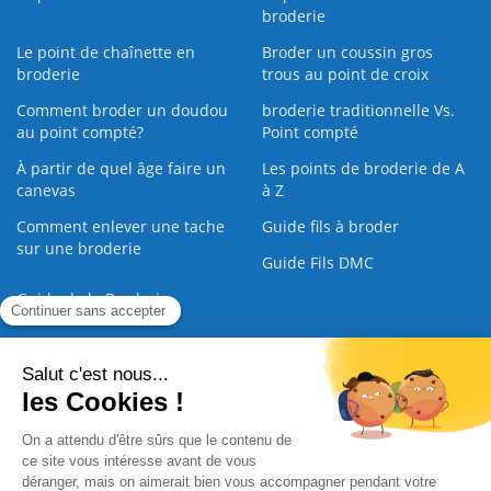
broderie
Le point de chaînette en
Broder un coussin gros
broderie
trous au point de croix
Comment broder un doudou
broderie traditionnelle Vs.
au point compté?
Point compté
À partir de quel âge faire un
Les points de broderie de A
canevas
à Z
Comment enlever une tache
Guide fils à broder
sur une broderie
Guide Fils DMC
Guide de la Broderie
Commande Papier
|
Qui sommes nous
|
Nous contacter
|
Paiement sécurisé
|
C.G.V