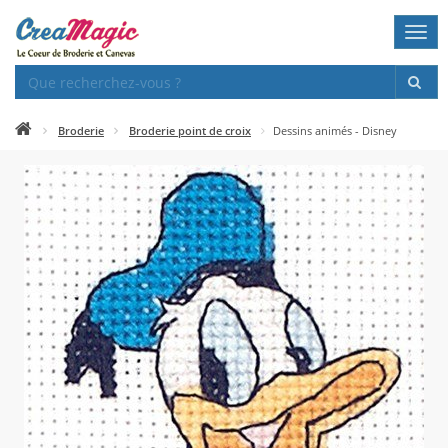
Togg
navi
Broderie
Broderie point de croix
Dessins animés - Disney