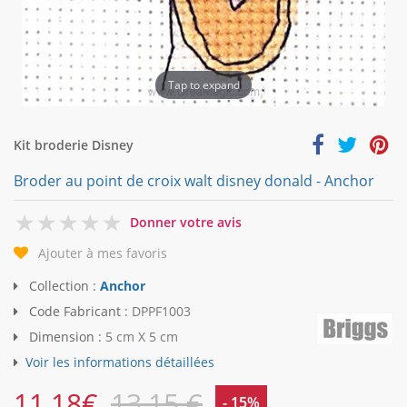
Tap to expand
Kit broderie Disney
Broder au point de croix walt disney donald - Anchor
0
Donner votre avis
Ajouter à mes favoris
Collection :
Anchor
Code Fabricant :
DPPF1003
Dimension :
5 cm X 5 cm
Voir les informations détaillées
11,18
€
13,15 €
- 15%