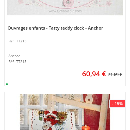
Ouvrages enfants - Tatty teddy clock - Anchor
TT215
Anchor
Réf : TT215
60,94
€
71.69 €
- 15%