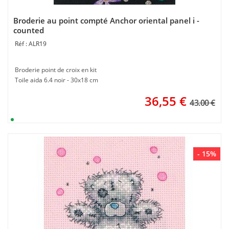
Broderie au point compté Anchor oriental panel i -
counted
ALR19
Broderie point de croix en kit
Toile aida 6.4 noir - 30x18 cm
36,55
€
43.00 €
- 15%