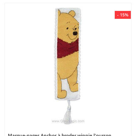
- 15%
Marque-pages Anchor à broder winnie l'ourson