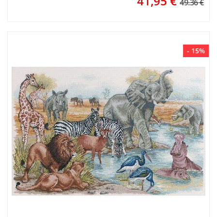
41,95
€
49.36 €
- 15%