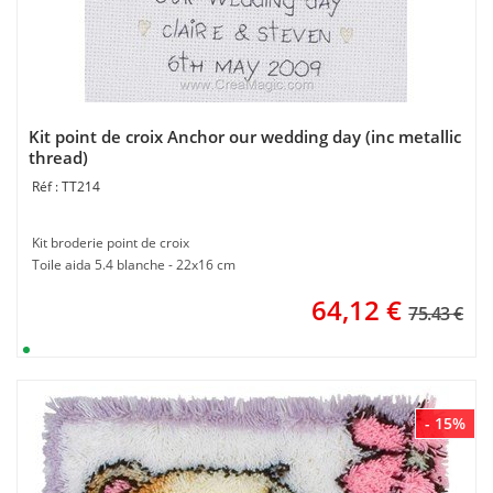
Kit point de croix Anchor our wedding day (inc metallic
thread)
TT214
Kit broderie point de croix
Toile aida 5.4 blanche - 22x16 cm
64,12
€
75.43 €
- 15%