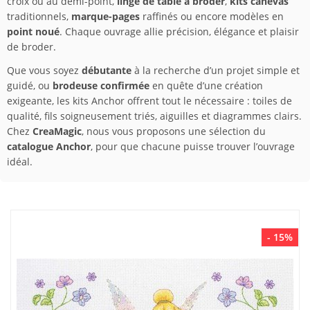
croix ou au demi-point,
linge de table à broder
,
kits canevas
traditionnels,
marque-pages
raffinés ou encore modèles en
point noué
. Chaque ouvrage allie précision, élégance et plaisir
de broder.
Que vous soyez
débutante
à la recherche d’un projet simple et
guidé, ou
brodeuse confirmée
en quête d’une création
exigeante, les kits Anchor offrent tout le nécessaire : toiles de
qualité, fils soigneusement triés, aiguilles et diagrammes clairs.
Chez
CreaMagic
, nous vous proposons une sélection du
catalogue Anchor
, pour que chacune puisse trouver l’ouvrage
idéal.
- 15%