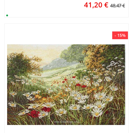
41,20
€
48.47 €
- 15%