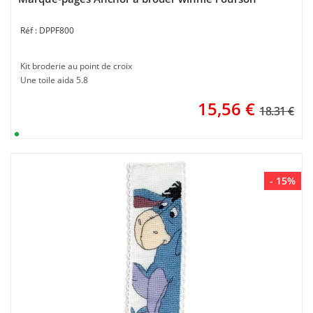
DPPF800
Kit broderie au point de croix
Une toile aida 5.8
15,56
€
18.31 €
- 15%