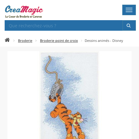
Togg
navi
Broderie
Broderie point de croix
Dessins animés - Disney