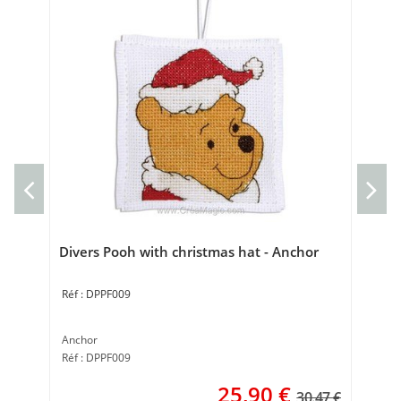
Div
Anc
Réf
Divers Pooh with christmas hat - Anchor
DPPF009
Anchor
Réf : DPPF009
25,90
€
30.47 €