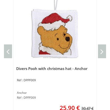
Div
Anc
Réf
Divers Pooh with christmas hat - Anchor
DPPF009
Anchor
Réf : DPPF009
25,90
€
30.47 €