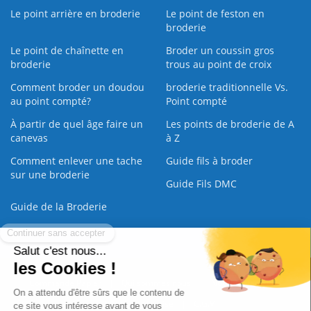
Le point arrière en broderie
Le point de feston en
broderie
Le point de chaînette en
Broder un coussin gros
broderie
trous au point de croix
Comment broder un doudou
broderie traditionnelle Vs.
au point compté?
Point compté
À partir de quel âge faire un
Les points de broderie de A
canevas
à Z
Comment enlever une tache
Guide fils à broder
sur une broderie
Guide Fils DMC
Guide de la Broderie
Commande Papier
|
Qui sommes nous
|
Nous contacter
|
Paiement sécurisé
|
C.G.V