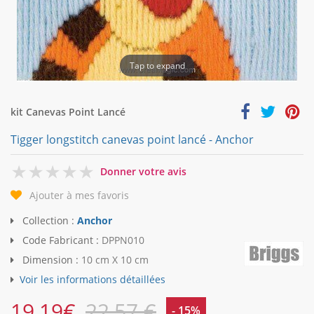
Tap to expand
kit Canevas Point Lancé
Tigger longstitch canevas point lancé - Anchor
0
Donner votre avis
Ajouter à mes favoris
Collection :
Anchor
Code Fabricant :
DPPN010
Dimension :
10 cm X 10 cm
Voir les informations détaillées
19,19
€
22,57 €
- 15%