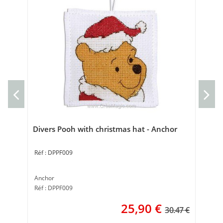
Div
Anc
Réf
Divers Pooh with christmas hat - Anchor
DPPF009
Anchor
Réf : DPPF009
25,90
€
30.47 €