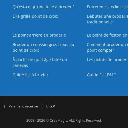
Qu’est‑ce qu’une toile à broder ?
Entretenir stocker fil
Lire grille point de croix
Débuter une broderi
traditionnelle
Le point arrière en broderie
Le point de feston en
Broder un coussin gros trous au
Comment broder un 
point de croix
point compté?
À partir de quel âge faire un
Les points de broderi
canevas
Guide fils à broder
Guide Fils DMC
r
|
Paiement sécurisé
|
C.G.V
2008 - 2026 © CreaMagic. ALL Rights Reserved.