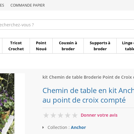
ES
COMMANDE PAPIER
Commande par référen
Tricot
Point
Coussin à
Supports à
Linge 
Crochet
Noué
broder
broder
tabl
kit Chemin de table Broderie Point de Croix
Chemin de table en kit Anc
au point de croix compté
0
Donner votre avis
Collection :
Anchor