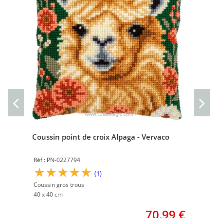
Cou
Cou
40 
Coussin point de croix Alpaga - Vervaco
PN-0227794
(1)
Coussin gros trous
40 x 40 cm
70,99
€