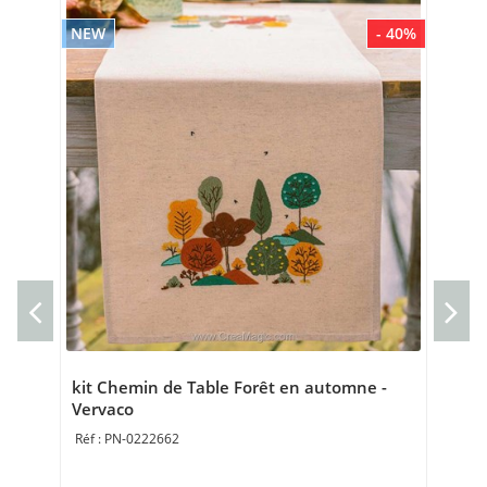
NEW
- 40%
NE
Cou
sau
Cou
Bro
kit Chemin de Table Forêt en automne -
Vervaco
PN-0222662