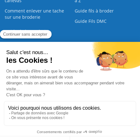
canevas
à Z
Comment enlever une tache
Guide fils à broder
sur une broderie
Guide Fils DMC
Guide de la Broderie
Commande Papier
|
Qui sommes nous
|
Nous contacter
|
Paiement sécurisé
|
C.G.V
2008 - 2026 © CreaMagic. ALL Rights Reserved.