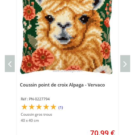
Poi
Kit 
18 
Coussin point de croix Alpaga - Vervaco
PN-0227794
(1)
Coussin gros trous
40 x 40 cm
70,99
€