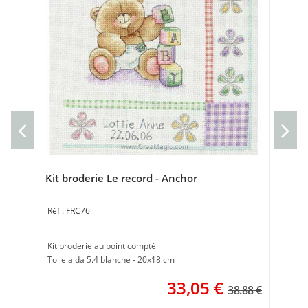
Kit
bro
Toi
Kit broderie Le record - Anchor
FRC76
Kit broderie au point compté
Toile aida 5.4 blanche - 20x18 cm
33,05
€
38.88 €