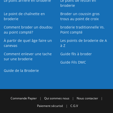
Le point arrière en broderie
Le point de feston en
broderie
Le point de chaînette en
Broder un coussin gros
broderie
trous au point de croix
Comment broder un doudou
broderie traditionnelle Vs.
au point compté?
Point compté
À partir de quel âge faire un
Les points de broderie de A
canevas
à Z
Comment enlever une tache
Guide fils à broder
sur une broderie
Guide Fils DMC
Guide de la Broderie
Commande Papier
|
Qui sommes nous
|
Nous contacter
|
Paiement sécurisé
|
C.G.V