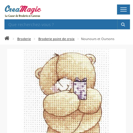
Togg
navi
Broderie
Broderie point de croix
Nounours et Oursons