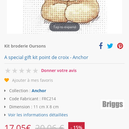
Tap to expand
Kit broderie Oursons
A special gift kit point de croix - Anchor
0
Donner votre avis
Ajouter à mes favoris
Collection :
Anchor
Code Fabricant :
FRC214
Dimension :
11 cm X 8 cm
Voir les informations détaillées
17,05
€
20,06 €
- 15%