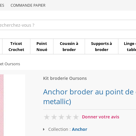
ES
COMMANDE PAPIER
Commande par référen
Tricot
Point
Coussin à
Supports à
Linge 
Crochet
Noué
broder
broder
tabl
et Oursons
Kit broderie Oursons
Anchor broder au point de 
metallic)
0
Donner votre avis
Collection :
Anchor