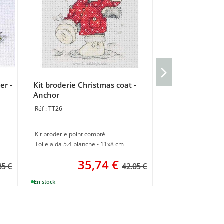
Kit broderie O
(inc metallic t
er -
Kit broderie Christmas coat -
TT214
Anchor
TT26
Kit broderie point d
Toile aida 5.4 blan
Kit broderie point compté
6
Toile aida 5.4 blanche - 11x8 cm
35,74
€
85 €
42.05 €