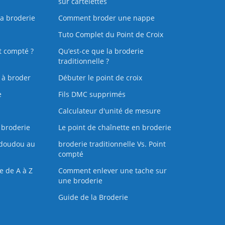
sur cartelettes
la broderie
Comment broder une nappe
Tuto Complet du Point de Croix
t compté ?
Qu’est-ce que la broderie
traditionnelle ?
s à broder
Débuter le point de croix
e
Fils DMC supprimés
Calculateur d'unité de mesure
 broderie
Le point de chaînette en broderie
doudou au
broderie traditionnelle Vs. Point
compté
e de A à Z
Comment enlever une tache sur
une broderie
Guide de la Broderie