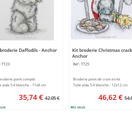
 broderie Daffodils - Anchor
Kit broderie Christmas crack
Anchor
TT23
TT25
 broderie point compté
Broderie point de croix en kit
le aida 5.4 blanche - 11x8 cm
Toile aida 5.4 blanche - 12x12 cm
35,74
€
46,62
€
42.05 €
54.