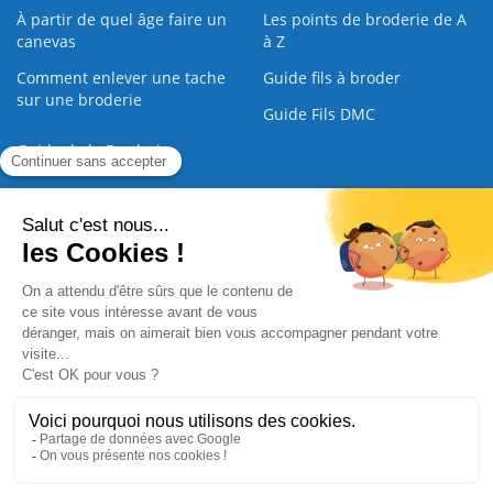
À partir de quel âge faire un
Les points de broderie de A
canevas
à Z
Comment enlever une tache
Guide fils à broder
sur une broderie
Guide Fils DMC
Guide de la Broderie
Commande Papier
|
Qui sommes nous
|
Nous contacter
|
Paiement sécurisé
|
C.G.V
2008 - 2026 © CreaMagic. ALL Rights Reserved.