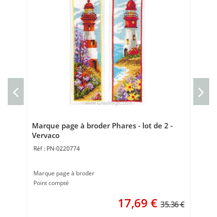
kit
Ve
Nap
80 
Marque page à broder Phares - lot de 2 -
Vervaco
PN-0220774
Marque page à broder
Point compté
17,69
€
35.36 €