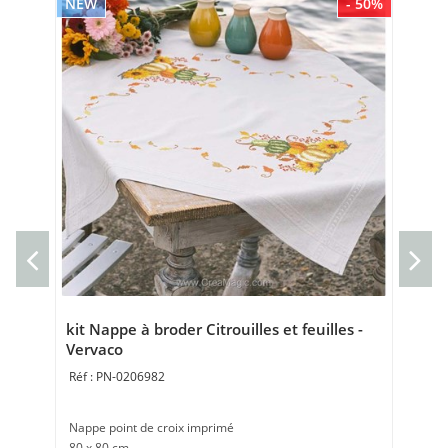
NEW
- 50%
NE
Mar
- V
Mar
Poi
kit Nappe à broder Citrouilles et feuilles -
Vervaco
PN-0206982
Nappe point de croix imprimé
80 x 80 cm