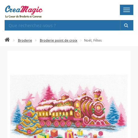
Toggl
navig
Broderie
Broderie point de croix
Noël, Fêtes