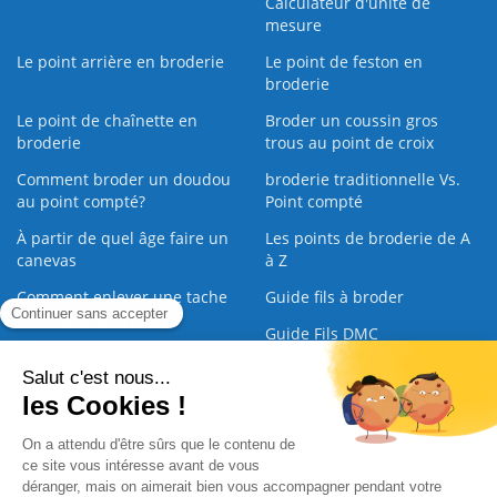
Calculateur d'unité de
mesure
Le point arrière en broderie
Le point de feston en
broderie
Le point de chaînette en
Broder un coussin gros
broderie
trous au point de croix
Comment broder un doudou
broderie traditionnelle Vs.
au point compté?
Point compté
À partir de quel âge faire un
Les points de broderie de A
canevas
à Z
Comment enlever une tache
Guide fils à broder
sur une broderie
Guide Fils DMC
Guide de la Broderie
Commande Papier
|
Qui sommes nous
|
Nous contacter
|