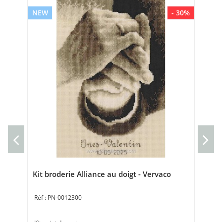
NEW
- 30%
NE
kit
Tor
Bro
Kit broderie Alliance au doigt - Vervaco
PN-0012300