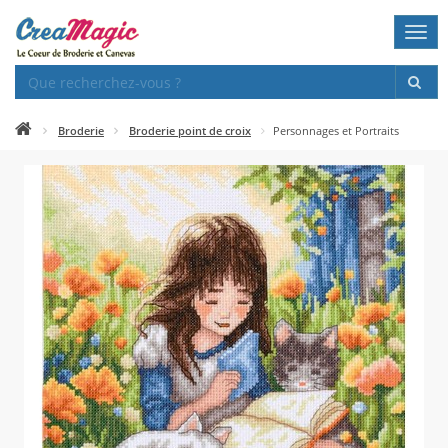
Togg
navi
Broderie
Broderie point de croix
Personnages et Portraits