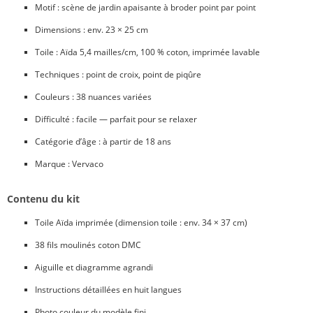
Motif : scène de jardin apaisante à broder point par point
Dimensions : env. 23 × 25 cm
Toile : Aïda 5,4 mailles/cm, 100 % coton, imprimée lavable
Techniques : point de croix, point de piqûre
Couleurs : 38 nuances variées
Difficulté : facile — parfait pour se relaxer
Catégorie d’âge : à partir de 18 ans
Marque : Vervaco
Contenu du kit
Toile Aïda imprimée (dimension toile : env. 34 × 37 cm)
38 fils moulinés coton DMC
Aiguille et diagramme agrandi
Instructions détaillées en huit langues
Photo couleur du modèle fini