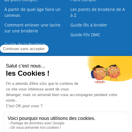
À partir de quel âge faire un
Les points de broderie de A
canevas
à Z
Comment enlever une tache
Guide fils à broder
sur une broderie
Guide Fils DMC
Guide de la Broderie
Commande Papier
|
Qui sommes nous
|
Nous contacter
|
Paiement sécurisé
|
C.G.V
2008 - 2026 © CreaMagic. ALL Rights Reserved.