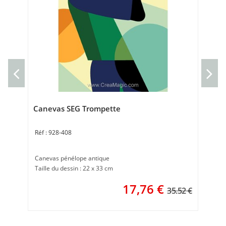
Ca
Can
30 
Canevas SEG Trompette
928-408
Canevas pénélope antique
Taille du dessin : 22 x 33 cm
17,76
€
35.52 €