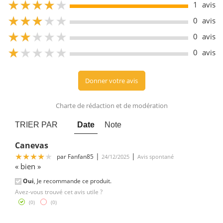
4
1
avis
4
0
avis
4
0
avis
4
0
avis
Donner votre avis
Charte de rédaction et de modération
TRIER PAR
Date
Note
Canevas
4
|
|
par
Fanfan85
24/12/2025
Avis spontané
« bien »
Oui
, Je recommande ce produit.
Avez-vous trouvé cet avis utile ?
(
0
)
(
0
)