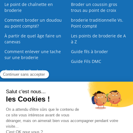
Le point de chaînette en
Broder un coussin gros
broderie
trous au point de croix
Comment broder un doudou
broderie traditionnelle Vs.
au point compté?
Point compté
À partir de quel âge faire un
Les points de broderie de A
canevas
à Z
Comment enlever une tache
Guide fils à broder
sur une broderie
Guide Fils DMC
Guide de la Broderie
Commande Papier
|
Qui sommes nous
|
Nous contacter
|
Paiement sécurisé
|
C.G.V