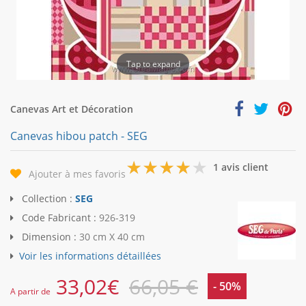
Tap to expand
Canevas Art et Décoration
Canevas hibou patch - SEG
4
1 avis client
Ajouter à mes favoris
Collection :
SEG
Code Fabricant :
926-319
Dimension :
30 cm X 40 cm
Voir les informations détaillées
33,02
€
66,05 €
- 50%
A partir de