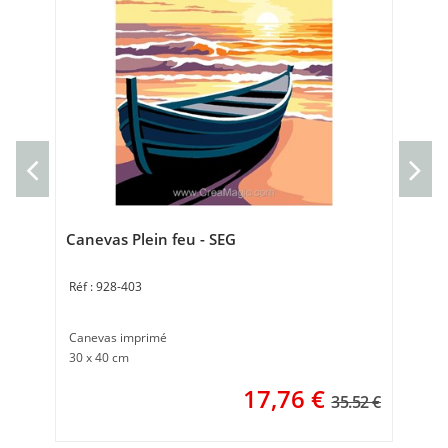
Can
Can
30 
Canevas Plein feu - SEG
928-403
Canevas imprimé
30 x 40 cm
17,76
€
35.52 €