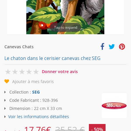
Tap to expand
Canevas Chats
Le chaton dans le cerisier canevas chez SEG
0
Donner votre avis
Ajouter à mes favoris
Collection :
SEG
Code Fabricant :
928-396
Dimension :
22 cm X 33 cm
Voir les informations détaillées
17,76
€
35,52 €
- 50%