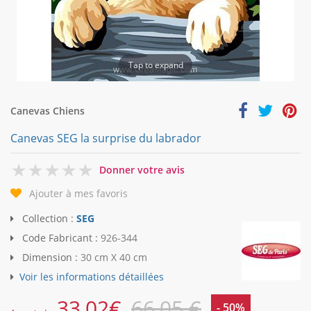
Tap to expand
Canevas Chiens
Canevas SEG la surprise du labrador
0
Donner votre avis
Ajouter à mes favoris
Collection :
SEG
Code Fabricant :
926-344
Dimension :
30 cm X 40 cm
Voir les informations détaillées
33,02
€
66,05 €
- 50%