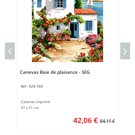
Can
Can
Tai
Canevas Baie de plaisance - SEG
929-769
Canevas imprimé
37 x 51 cm
42,06
€
84.11 €