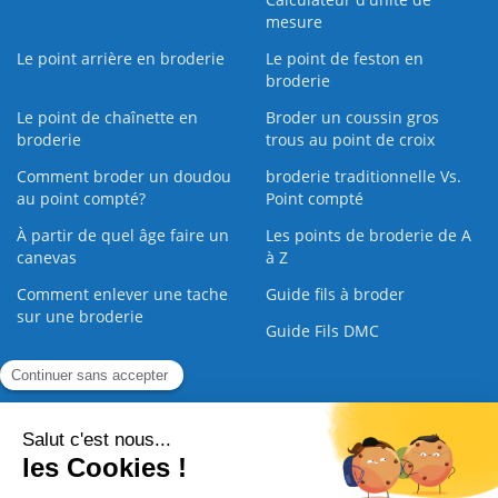
mesure
Le point arrière en broderie
Le point de feston en
broderie
Le point de chaînette en
Broder un coussin gros
broderie
trous au point de croix
Comment broder un doudou
broderie traditionnelle Vs.
au point compté?
Point compté
À partir de quel âge faire un
Les points de broderie de A
canevas
à Z
Comment enlever une tache
Guide fils à broder
sur une broderie
Guide Fils DMC
Guide de la Broderie
Commande Papier
|
Qui sommes nous
|
Nous contacter
|