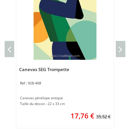
Can
Can
30 
Canevas SEG Trompette
928-408
Canevas pénélope antique
Taille du dessin : 22 x 33 cm
17,76
€
35.52 €