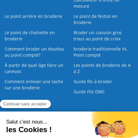
mesure
Le point arrière en broderie
Le point de feston en
broderie
Le point de chaînette en
Broder un coussin gros
broderie
trous au point de croix
Comment broder un doudou
broderie traditionnelle Vs.
au point compté?
Point compté
À partir de quel âge faire un
Les points de broderie de A
canevas
à Z
Comment enlever une tache
Guide fils à broder
sur une broderie
Guide Fils DMC
Guide de la Broderie
Commande Papier
|
Qui sommes nous
|
Nous contacter
|