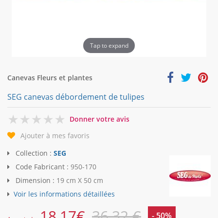
Tap to expand
Canevas Fleurs et plantes
SEG canevas débordement de tulipes
0
Donner votre avis
Ajouter à mes favoris
Collection :
SEG
Code Fabricant :
950-170
Dimension :
19 cm X 50 cm
Voir les informations détaillées
18,17
€
36,32 €
- 50%