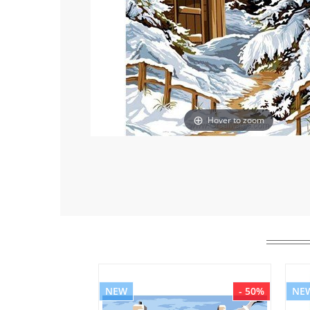
Hover to zoom
NEW
- 50%
NE