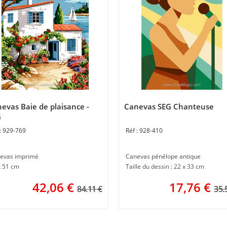
evas Baie de plaisance -
Canevas SEG Chanteuse
G
929-769
928-410
evas imprimé
Canevas pénélope antique
x 51 cm
Taille du dessin : 22 x 33 cm
42,06
€
17,76
€
84.11 €
35.