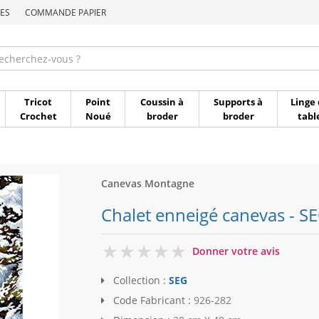
ES
COMMANDE PAPIER
Commande par référen
Tricot
Point
Coussin à
Supports à
Linge 
Crochet
Noué
broder
broder
tabl
Canevas Montagne
Chalet enneigé canevas - S
0
Donner votre avis
Collection :
SEG
Code Fabricant :
926-282