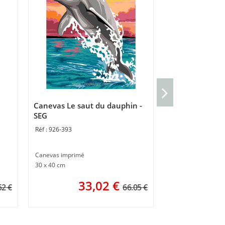
Canevas SEG Be
Canevas Le saut du dauphin -
928-411
SEG
926-393
Canevas pénélope 
Taille du dessin : 2
Canevas imprimé
1
30 x 40 cm
33,02
€
52 €
66.05 €