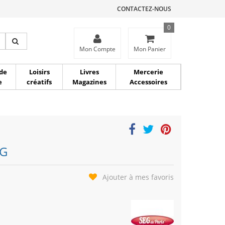
CONTACTEZ-NOUS
0
ce
Mon Compte
Mon Panier
de
Loisirs
Livres
Mercerie
e
créatifs
Magazines
Accessoires
EG
Ajouter à mes favoris