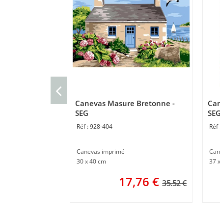
Canevas Masure Bretonne -
Can
SEG
SE
928-404
Canevas imprimé
Can
30 x 40 cm
37 
17,76
€
35.52 €