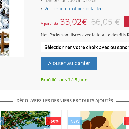
Dimension :
30 cm X 40 cm
Voir les informations détaillées
33,02
€
66,05 €
-
A partir de
Nos Packs sont livrés avec la totalité des
fils
Sélectionner votre choix avec ou sans
Ajouter au panier
Expédié sous 3 à 5 Jours
DÉCOUVREZ LES DERNIERS PRODUITS AJOUTÉS
W
- 50%
NEW
-