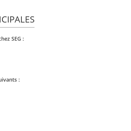
NCIPALES
chez SEG :
uivants :