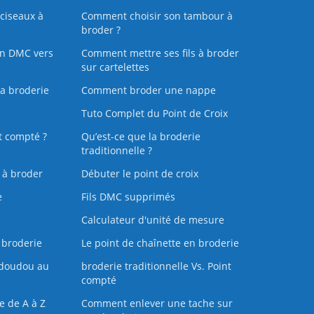
ciseaux à
Comment choisir son tambour à
broder ?
on DMC vers
Comment mettre ses fils à broder
sur cartelettes
la broderie
Comment broder une nappe
Tuto Complet du Point de Croix
t compté ?
Qu’est-ce que la broderie
traditionnelle ?
s à broder
Débuter le point de croix
e
Fils DMC supprimés
Calculateur d'unité de mesure
 broderie
Le point de chaînette en broderie
doudou au
broderie traditionnelle Vs. Point
compté
e de A à Z
Comment enlever une tache sur