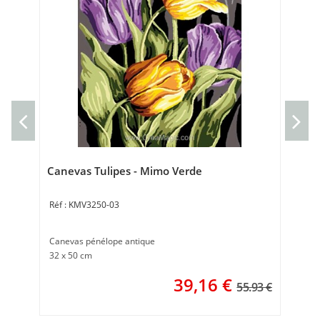
Can
can
50 
Canevas Tulipes - Mimo Verde
KMV3250-03
Canevas pénélope antique
32 x 50 cm
39,16
€
55.93 €