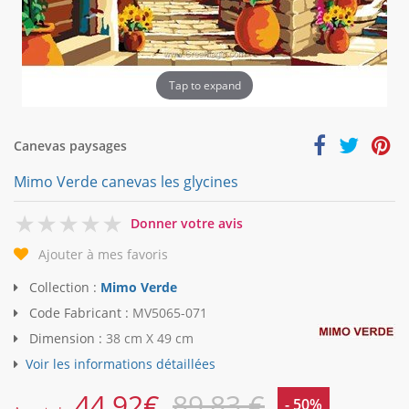
Tap to expand
Canevas paysages
Mimo Verde canevas les glycines
0
Donner votre avis
Ajouter à mes favoris
Collection :
Mimo Verde
Code Fabricant :
MV5065-071
Dimension :
38 cm X 49 cm
Voir les informations détaillées
44,92
€
89,83 €
- 50%