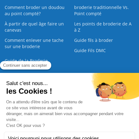
Comment broder un doudou
broderie traditionnelle Vs.
au point compté?
Point compté
À partir de quel âge faire un
Les points de broderie de A
canevas
à Z
Comment enlever une tache
Guide fils à broder
sur une broderie
Guide Fils DMC
Guide de la Broderie
Commande Papier
|
Qui sommes nous
|
Nous contacter
|
Paiement sécurisé
|
C.G.V
2008 - 2026 © CreaMagic. ALL Rights Reserved.