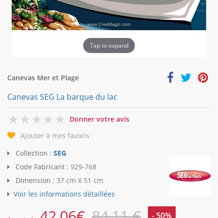
Tap to expand
Canevas Mer et Plage
Canevas SEG La barque du lac
0
Donner votre avis
Ajouter à mes favoris
Collection :
SEG
Code Fabricant :
929-768
Dimension :
37 cm X 51 cm
Voir les informations détaillées
42,06
€
84,11 €
- 50%