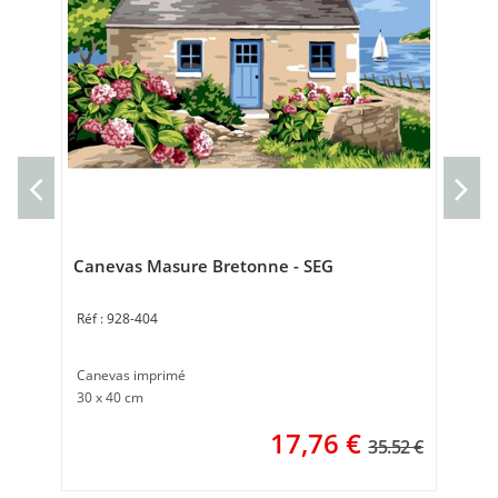
Can
Can
30 
Canevas Masure Bretonne - SEG
928-404
Canevas imprimé
30 x 40 cm
17,76
€
35.52 €