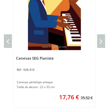
Can
Can
37 
Canevas SEG Pianiste
928-416
Canevas pénélope antique
Taille du dessin : 22 x 33 cm
17,76
€
35.52 €