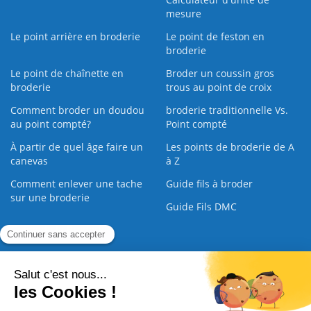
mesure
Le point arrière en broderie
Le point de feston en
broderie
Le point de chaînette en
Broder un coussin gros
broderie
trous au point de croix
Comment broder un doudou
broderie traditionnelle Vs.
au point compté?
Point compté
À partir de quel âge faire un
Les points de broderie de A
canevas
à Z
Comment enlever une tache
Guide fils à broder
sur une broderie
Guide Fils DMC
Guide de la Broderie
Commande Papier
|
Qui sommes nous
|
Nous contacter
|