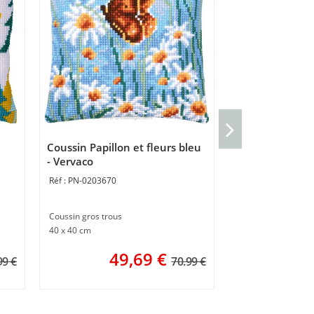
kit Nappe à br
d'automne - Ve
Coussin Papillon et fleurs bleu
PN-0223035
- Vervaco
PN-0203670
Nappe point de cro
80 x 80 cm
Coussin gros trous
6
40 x 40 cm
49,69
€
99 €
70.99 €