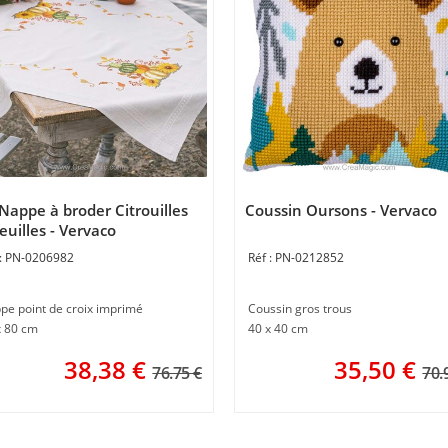
 Nappe à broder Citrouilles
Coussin Oursons - Vervaco
feuilles - Vervaco
PN-0206982
PN-0212852
pe point de croix imprimé
Coussin gros trous
x 80 cm
40 x 40 cm
38,38
€
35,50
€
76.75 €
70.