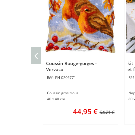
Coussin Rouge-gorges -
kit
Vervaco
et 
PN-0206771
Coussin gros trous
Nap
40 x 40 cm
80 
44,95
€
64.21 €