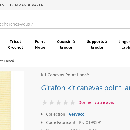
ES
COMMANDE PAPIER
Commande par référen
Tricot
Point
Coussin à
Supports à
Linge 
Crochet
Noué
broder
broder
tabl
nt Lancé
kit Canevas Point Lancé
Girafon kit canevas point la
0
Donner votre avis
Collection :
Vervaco
Code Fabricant :
PN-0199391