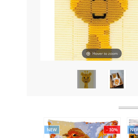
Hover to zoom
NEW
- 30%
NE