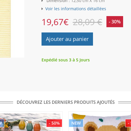
Dimension :
12,50 cm X 16 cm
Voir les informations détaillées
19,67
€
28,09 €
- 30%
Ajouter au panier
Expédié sous 3 à 5 Jours
DÉCOUVREZ LES DERNIERS PRODUITS AJOUTÉS
W
- 50%
NEW
-