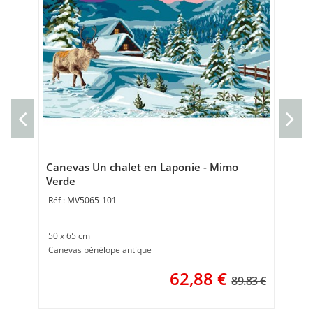
Can
Ve
can
50 
Canevas Un chalet en Laponie - Mimo
Verde
MV5065-101
50 x 65 cm
Canevas pénélope antique
62,88
€
89.83 €