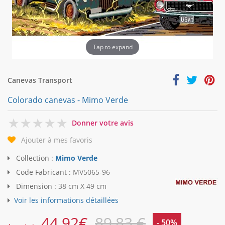
Tap to expand
Canevas Transport
Colorado canevas - Mimo Verde
0
Donner votre avis
Ajouter à mes favoris
Collection :
Mimo Verde
Code Fabricant :
MV5065-96
Dimension :
38 cm X 49 cm
Voir les informations détaillées
44,92
€
89,83 €
- 50%