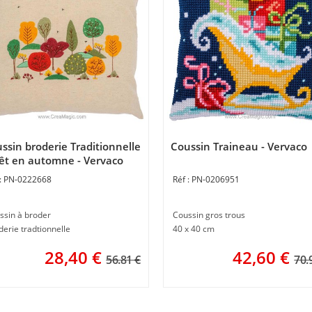
ssin broderie Traditionnelle
Coussin Traineau - Vervaco
êt en automne - Vervaco
PN-0222668
PN-0206951
ssin à broder
Coussin gros trous
derie tradtionnelle
40 x 40 cm
28,40
€
42,60
€
56.81 €
70.