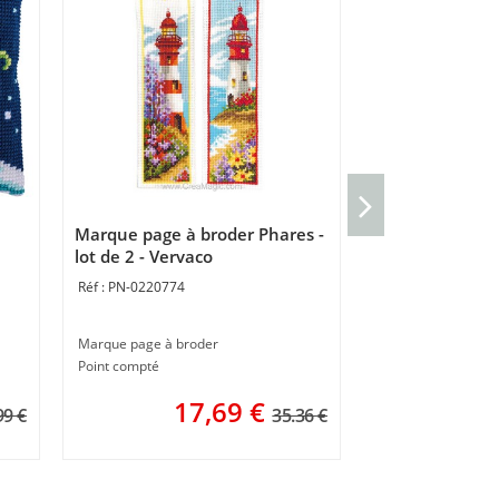
Coussin Arbres 
Vervaco
Marque page à broder Phares -
PN-0202573
lot de 2 - Vervaco
PN-0220774
Coussin gros trous
40 x 40 cm
Marque page à broder
4
Point compté
17,69
€
99 €
35.36 €