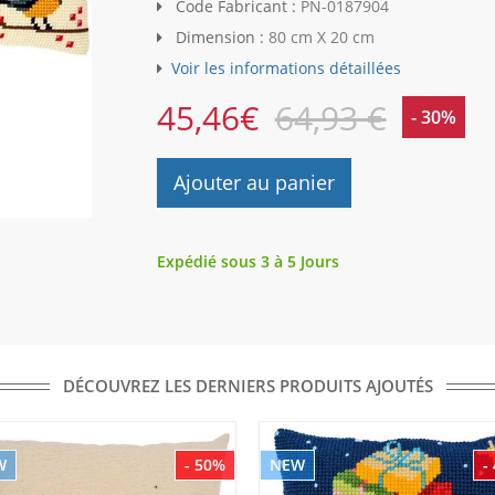
Code Fabricant :
PN-0187904
Dimension :
80 cm X 20 cm
Voir les informations détaillées
45,46
€
64,93 €
- 30%
Ajouter au panier
Expédié sous 3 à 5 Jours
DÉCOUVREZ LES DERNIERS PRODUITS AJOUTÉS
W
- 50%
NEW
-