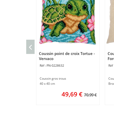
Coussin point de croix Tortue -
Cou
Vervaco
For
PN-0228632
Coussin gros trous
Cou
40 x 40 cm
Bro
49,69
€
70.99 €