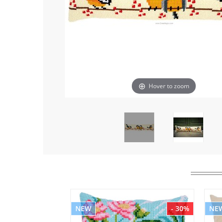
Hover to zoom
NEW
- 30%
NE