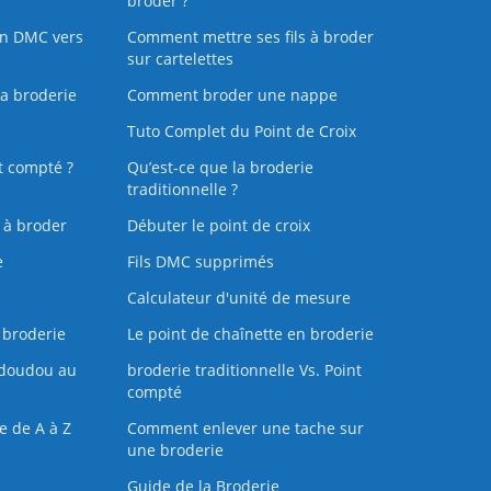
broder ?
on DMC vers
Comment mettre ses fils à broder
sur cartelettes
la broderie
Comment broder une nappe
Tuto Complet du Point de Croix
t compté ?
Qu’est-ce que la broderie
traditionnelle ?
s à broder
Débuter le point de croix
e
Fils DMC supprimés
Calculateur d'unité de mesure
 broderie
Le point de chaînette en broderie
doudou au
broderie traditionnelle Vs. Point
compté
e de A à Z
Comment enlever une tache sur
une broderie
Guide de la Broderie