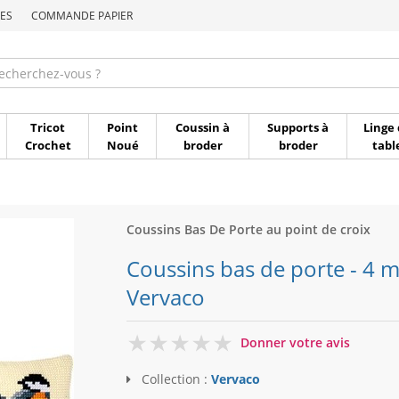
ES
COMMANDE PAPIER
Commande par référen
Tricot
Point
Coussin à
Supports à
Linge 
Crochet
Noué
broder
broder
tabl
Coussins Bas De Porte au point de croix
Coussins bas de porte - 4 m
Vervaco
0
Donner votre avis
Collection :
Vervaco