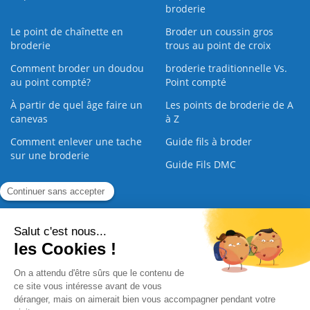
broderie
Le point de chaînette en
Broder un coussin gros
broderie
trous au point de croix
Comment broder un doudou
broderie traditionnelle Vs.
au point compté?
Point compté
À partir de quel âge faire un
Les points de broderie de A
canevas
à Z
Comment enlever une tache
Guide fils à broder
sur une broderie
Guide Fils DMC
Guide de la Broderie
Commande Papier
|
Qui sommes nous
|
Nous contacter
|
Paiement sécurisé
|
C.G.V