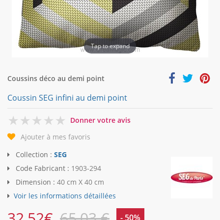
Tap to expand
Coussins déco au demi point
Coussin SEG infini au demi point
0
Donner votre avis
Ajouter à mes favoris
Collection :
SEG
Code Fabricant :
1903-294
Dimension :
40 cm X 40 cm
Voir les informations détaillées
32,52
€
65,03 €
- 50%