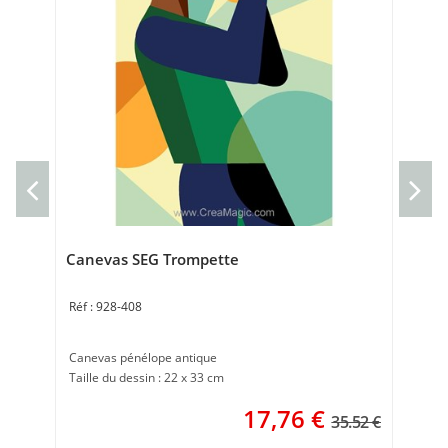
Can
Can
Tai
Canevas SEG Trompette
928-408
Canevas pénélope antique
Taille du dessin : 22 x 33 cm
17,76
€
35.52 €