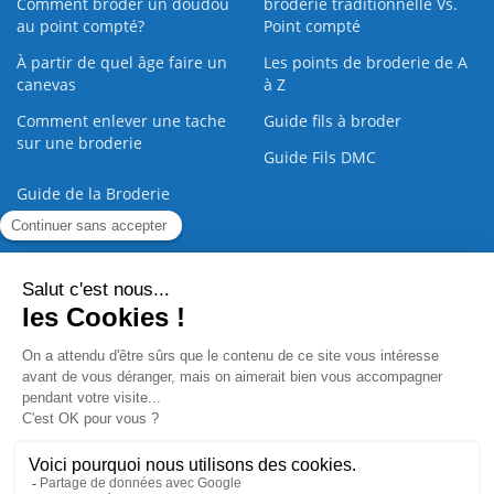
Comment broder un doudou
broderie traditionnelle Vs.
au point compté?
Point compté
À partir de quel âge faire un
Les points de broderie de A
canevas
à Z
Comment enlever une tache
Guide fils à broder
sur une broderie
Guide Fils DMC
Guide de la Broderie
Commande Papier
|
Qui sommes nous
|
Nous contacter
|
Paiement sécurisé
|
C.G.V
2008 - 2026 © CreaMagic. ALL Rights Reserved.