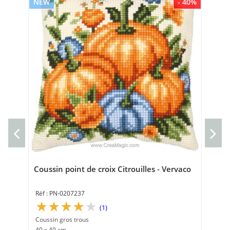
NEW
- 40%
NE
kit
Kit 
20 
Coussin point de croix Citrouilles - Vervaco
PN-0207237
(1)
Coussin gros trous
40 x 40 cm