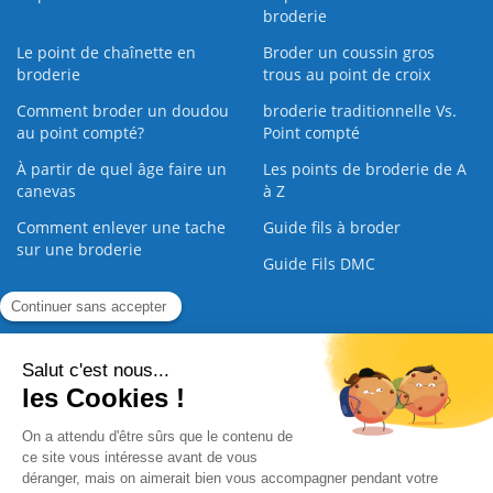
broderie
Le point de chaînette en
Broder un coussin gros
broderie
trous au point de croix
Comment broder un doudou
broderie traditionnelle Vs.
au point compté?
Point compté
À partir de quel âge faire un
Les points de broderie de A
canevas
à Z
Comment enlever une tache
Guide fils à broder
sur une broderie
Guide Fils DMC
Guide de la Broderie
Commande Papier
|
Qui sommes nous
|
Nous contacter
|
Paiement sécurisé
|
C.G.V