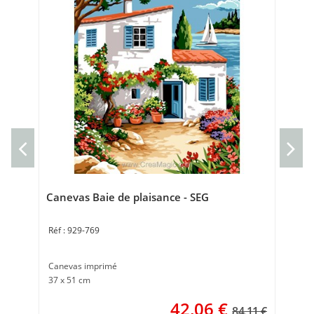
Can
Can
Tai
Canevas Baie de plaisance - SEG
929-769
Canevas imprimé
37 x 51 cm
42,06
€
84.11 €