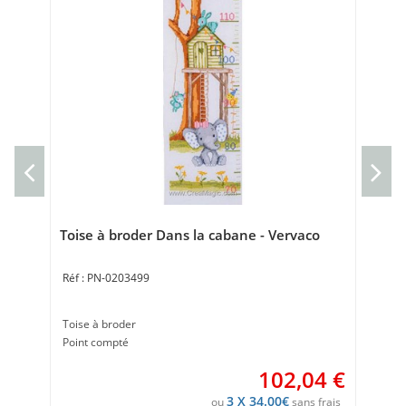
Mar
- l
Mar
Poi
Toise à broder Dans la cabane - Vervaco
PN-0203499
Toise à broder
Point compté
102,04
€
3 X 34.00€
ou
sans frais