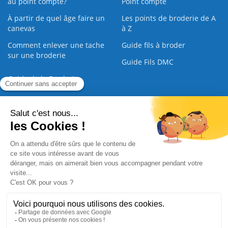
au point compté?
Point compté
À partir de quel âge faire un
Les points de broderie de A
canevas
à Z
Comment enlever une tache
Guide fils à broder
sur une broderie
Guide Fils DMC
Guide de la Broderie
Commande Papier
|
Qui sommes nous
|
Nous contacter
|
Paiement sécurisé
|
C.G.V
2008 - 2026 © CreaMagic. ALL Rights Reserved.