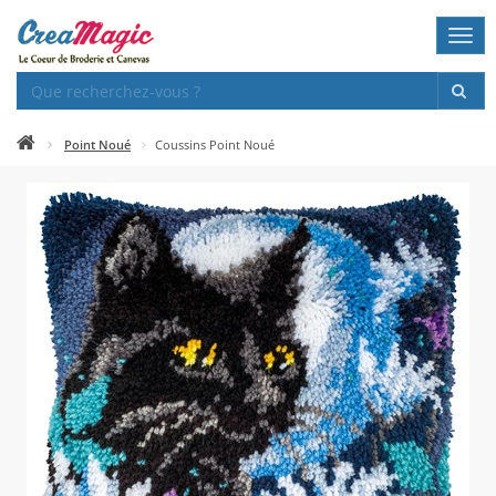
Togg
navi
Point Noué
Coussins Point Noué