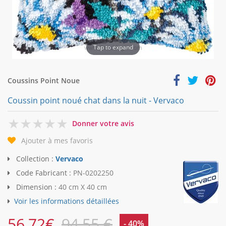
Tap to expand
Coussins Point Noue
Coussin point noué chat dans la nuit - Vervaco
0
Donner votre avis
Ajouter à mes favoris
Collection :
Vervaco
Code Fabricant :
PN-0202250
Dimension :
40 cm X 40 cm
Voir les informations détaillées
56,72
€
94,55 €
- 40%