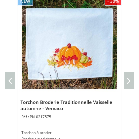
NEW
- 30%
NE
Cou
Ve
Cou
40 
Torchon Broderie Traditionnelle Vaisselle
automne - Vervaco
PN-0217575
Torchon à broder
Broderie traditionnelle