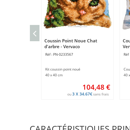
Coussin Point Noue Chat
Cou
d'arbre - Vervaco
Ver
PN-0233567
Kit coussin point noué
Cou
40 x 40 cm
40 
104,48
€
3 X 34.67€
ou
sans frais
CARACTÉRISTIQUES PRI