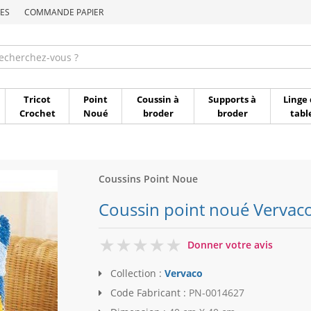
ES
COMMANDE PAPIER
Commande par référen
Tricot
Point
Coussin à
Supports à
Linge 
Crochet
Noué
broder
broder
tabl
Coussins Point Noue
Coussin point noué Vervac
0
Donner votre avis
Collection :
Vervaco
Code Fabricant :
PN-0014627