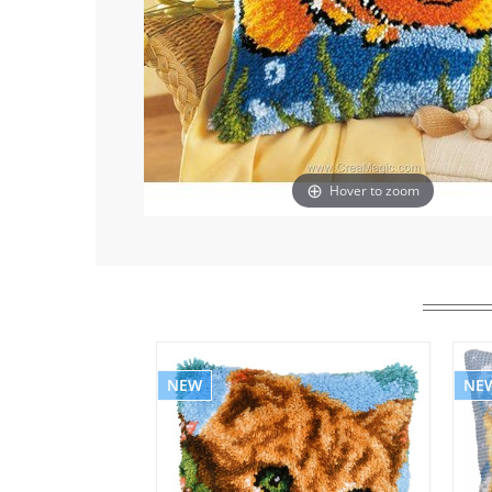
Hover to zoom
NEW
NE