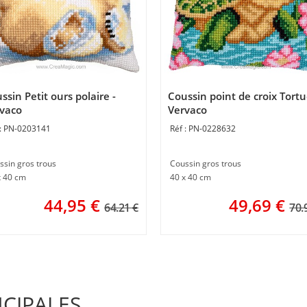
ssin Petit ours polaire -
Coussin point de croix Tortu
vaco
Vervaco
PN-0203141
PN-0228632
ssin gros trous
Coussin gros trous
x 40 cm
40 x 40 cm
44,95
€
49,69
€
64.21 €
70.
NCIPALES