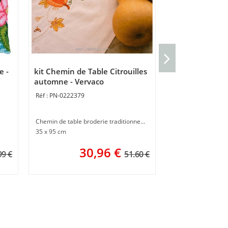
Coussin point d
Vervaco
e -
kit Chemin de Table Citrouilles
PN-0227794
automne - Vervaco
PN-0222379
Coussin gros trous
40 x 40 cm
Chemin de table broderie traditionnelle
35 x 95 cm
30,96
€
99 €
51.60 €