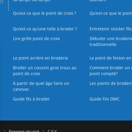
.21
Qu’est-ce que le point de croix ?
Qu’est-ce que le poin
Qu’est‑ce qu’une toile à broder ?
Entretenir stocker fil
Lire grille point de croix
Débuter une broderi
traditionnelle
Le point arrière en broderie
Le point de feston en
Broder un coussin gros trous au
Comment broder un 
point de croix
point compté?
À partir de quel âge faire un
Les points de broderi
canevas
Guide fils à broder
Guide Fils DMC
r
|
Paiement sécurisé
|
C.G.V