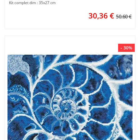
Kit complet dim : 35x27 cm
30,36
€
50.60 €
- 30%