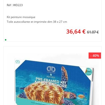
WD223
Kit peinture mosaïque
Toile autocollante et imprimée dim 38 x 27 cm
36,64
€
61.07 €
- 40%