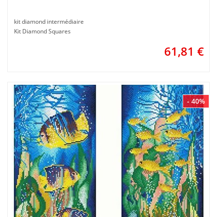
kit diamond intermédiaire
Kit Diamond Squares
61,81
€
- 40%