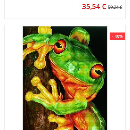
35,54
€
59.24 €
- 40%