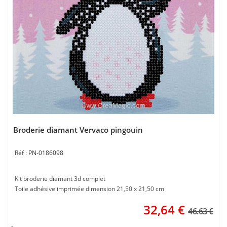
Broderie diamant Vervaco pingouin
PN-0186098
Kit broderie diamant 3d complet
Toile adhésive imprimée dimension 21,50 x 21,50 cm
32,64
€
46.63 €