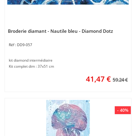
Broderie diamant - Nautile bleu - Diamond Dotz
DD9-057
kit diamond intermédiaire
Kit complet dim : 37x51 cm
41,47
€
59.24 €
- 40%