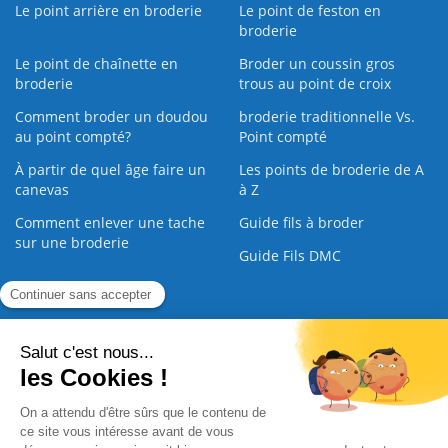
Le point arrière en broderie
Le point de feston en
broderie
Le point de chaînette en
Broder un coussin gros
broderie
trous au point de croix
Comment broder un doudou
broderie traditionnelle Vs.
au point compté?
Point compté
À partir de quel âge faire un
Les points de broderie de A
canevas
à Z
Comment enlever une tache
Guide fils à broder
sur une broderie
Guide Fils DMC
Guide de la Broderie
Commande Papier
|
Qui sommes nous
|
Nous contacter
|
Paiement sécurisé
|
C.G.V