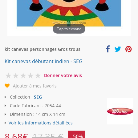
Tap to expand
kit canevas personnages Gros trous
Kit canevas débutant indien - SEG
0
Donner votre avis
Ajouter à mes favoris
Collection :
SEG
Code Fabricant :
7054-44
Dimension :
14 cm X 14 cm
Voir les informations détaillées
8,68
€
17,35 €
- 50%