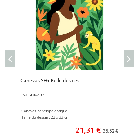
Can
Can
30 
Canevas SEG Belle des îles
928-407
Canevas pénélope antique
Taille du dessin : 22 x 33 cm
21,31
€
35.52 €