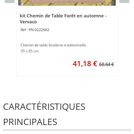
Cou
40 
kit Chemin de Table Forêt en automne -
Vervaco
PN-0222662
Chemin de table broderie traditionnelle
35 x 95 cm
41,18
€
68.64 €
CARACTÉRISTIQUES
PRINCIPALES