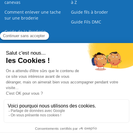
canevas
à Z
Comment enlever une tache
Guide fils à broder
sur une broderie
Guide Fils DMC
Guide de la Broderie
Commande Papier
|
Qui sommes nous
|
Nous contacter
|
Paiement sécurisé
|
C.G.V
2008 - 2026 © CreaMagic. ALL Rights Reserved.