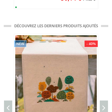
DÉCOUVREZ LES DERNIERS PRODUITS AJOUTÉS
NEW
- 40%
NE
Cou