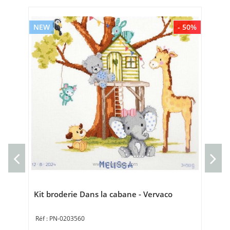
NEW
- 50%
NE
kit
Ve
Che
35 
Kit broderie Dans la cabane - Vervaco
PN-0203560