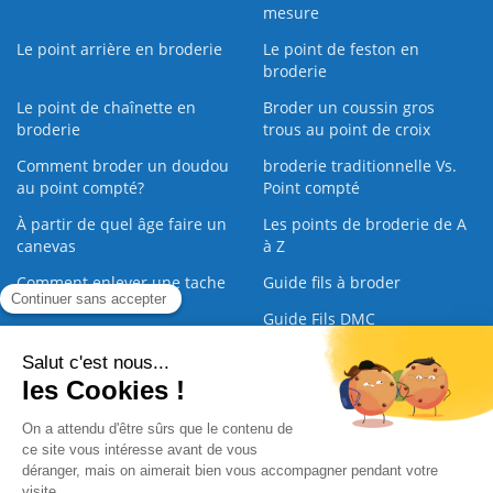
mesure
Le point arrière en broderie
Le point de feston en
broderie
Le point de chaînette en
Broder un coussin gros
broderie
trous au point de croix
Comment broder un doudou
broderie traditionnelle Vs.
au point compté?
Point compté
À partir de quel âge faire un
Les points de broderie de A
canevas
à Z
Comment enlever une tache
Guide fils à broder
sur une broderie
Guide Fils DMC
Guide de la Broderie
Commande Papier
|
Qui sommes nous
|
Nous contacter
|