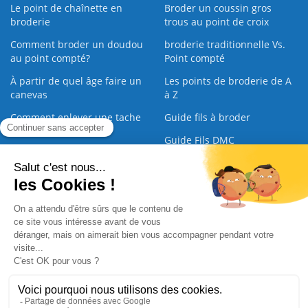
Le point de chaînette en
Broder un coussin gros
broderie
trous au point de croix
Comment broder un doudou
broderie traditionnelle Vs.
au point compté?
Point compté
À partir de quel âge faire un
Les points de broderie de A
canevas
à Z
Comment enlever une tache
Guide fils à broder
sur une broderie
Guide Fils DMC
Guide de la Broderie
Commande Papier
|
Qui sommes nous
|
Nous contacter
|
Paiement sécurisé
|
C.G.V