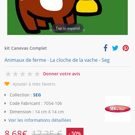
Tap to expand
kit Canevas Complet
Animaux de ferme - La cloche de la vache - Seg
0
Donner votre avis
Ajouter à mes favoris
Collection :
SEG
Code Fabricant :
7054-106
Dimension :
14 cm X 14 cm
Voir les informations détaillées
8,68
€
17,35 €
- 50%