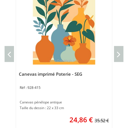
Can
Can
Tai
Canevas imprimé Poterie - SEG
928-415
Canevas pénélope antique
Taille du dessin : 22 x 33 cm
24,86
€
35.52 €